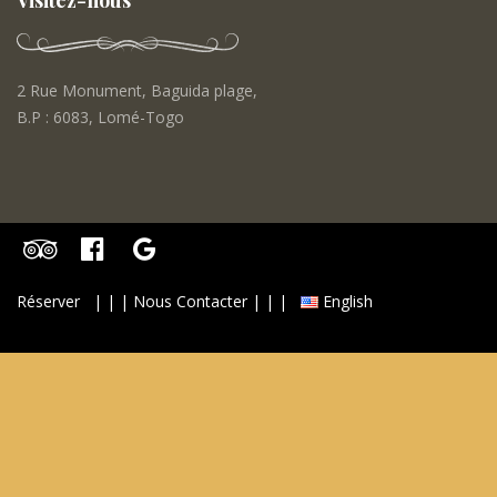
Visitez-nous
2 Rue Monument, Baguida plage,
B.P : 6083, Lomé-Togo
Réserver
| | | Nous Contacter | | |
English